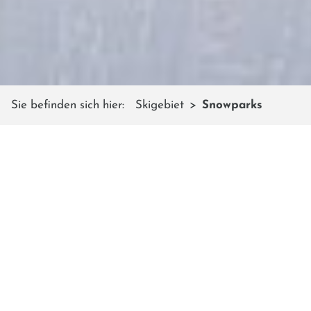
Sie befinden sich hier:
Skigebiet
Snowparks
SNOWPARKS
Auf dem Shuttleberg Flachauwinkl -
Kleinarl findet ihr den größten
Snowpark Österreichs: Den
AbsolutPark
Mehrere nationale und internationale Snowboard