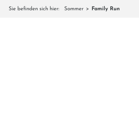
Sie befinden sich hier:
Sommer
Family Run
FAMI
K
Der
kindergerechte Rundwanderweg
, der bei der 
über 12 lustige Rutschen durch die Bergwiesen bis zum
Kassen erhältlich ist. Von dort gehts durch den Wal
machen aus der Waldwanderung ein Erle