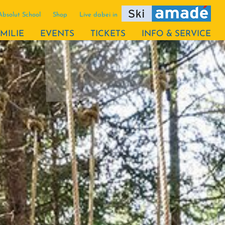
Absolut School
Shop
Live dabei in
MILIE
EVENTS
TICKETS
INFO & SERVICE