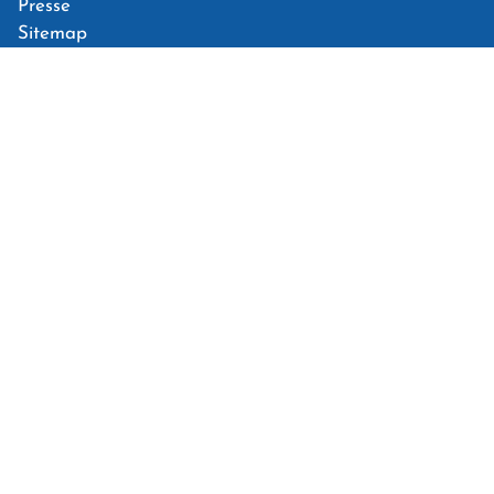
Presse
Sitemap
FAQ
Beförderungsbedingungen
SUPPORT
Anreise
München: 2h
Salzburg: 45min
Villach: 1h 10min