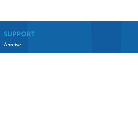
SUPPORT
Anreise
München: 2h
Salzburg: 45min
Villach: 1h 10min