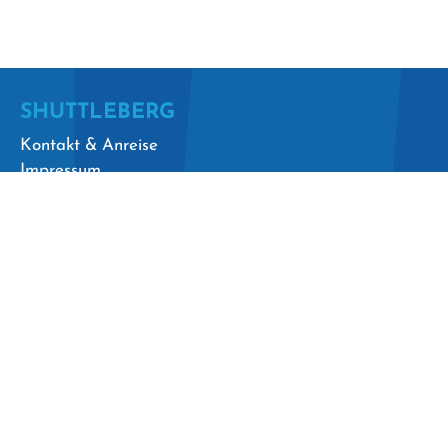
ZUR SKILINE APP
SHUTTLEBERG
Kontakt & Anreise
Impressum
Datenschutz
AGBs
Presse
Sitemap
FAQ
Beförderungsbedingungen