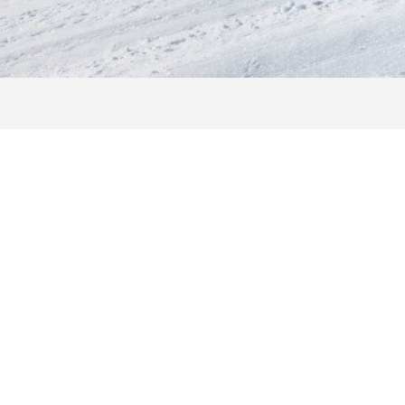
SKILINE
ren Tag auf dem Shuttleberg mit wenigen Klic
che Software zeichnet alle wichtigen Eckdaten auf: